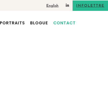
English
INFOLETTRE
PORTRAITS
BLOGUE
CONTACT
r nos services? Vous avez un
 une soumission? Écrivez-nous!