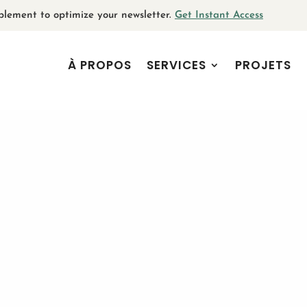
plement to optimize your newsletter.
Get Instant Access
À PROPOS
SERVICES
PROJETS
Nous contacter
Aimeriez-vous en savoir davantage su
projet en tête pour lequel vous aimeriez