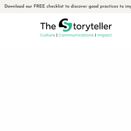
Download our FREE checklist to discover good practices to im
À votre service, d'un
océan à l'autre
info@thestorytelleragency.ca
RÉSERVEZ UN APPEL