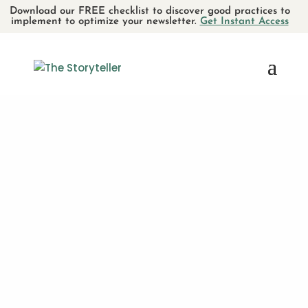
Download our FREE checklist to discover good practices to
implement to optimize your newsletter.
Get Instant Access
Nos projets
Au fil des années, The Storyteller
a eu la chance de travailler avec
une variété d’entreprises et
d’organisations fascinantes, que
ce soit sur une base ponctuelle
ou régulière.
Pour obtenir un aperçu de notre
travail et de l’éventail des
mandats qui nous sont confiés,