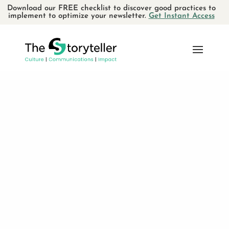
Download our FREE checklist to discover good practices to
implement to optimize your newsletter.
Get Instant Access
frrr test-2
À propos
Nous sommes des passionnés de storytelling
bilingues qui plaçons l’humain au coeur de tout
ce que nous entreprenons et développons des
solutions de communication interne et externe