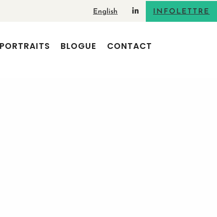
English
INFOLETTRE
PORTRAITS
BLOGUE
CONTACT
RECHERCHE
ARTICLES RÉCENTS
Adopter le storytelling pour ses
interventions orales