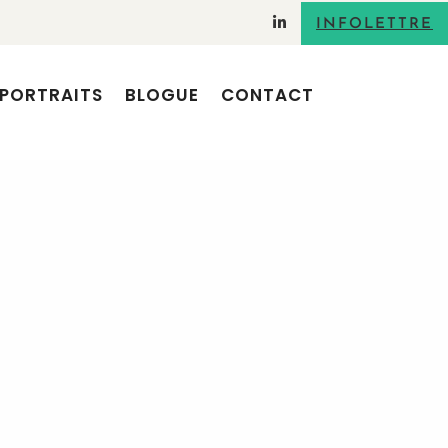
INFOLETTRE
PORTRAITS
BLOGUE
CONTACT
RECHERCHE
ARTICLES RÉCENTS
Adopter le storytelling pour ses
interventions orales