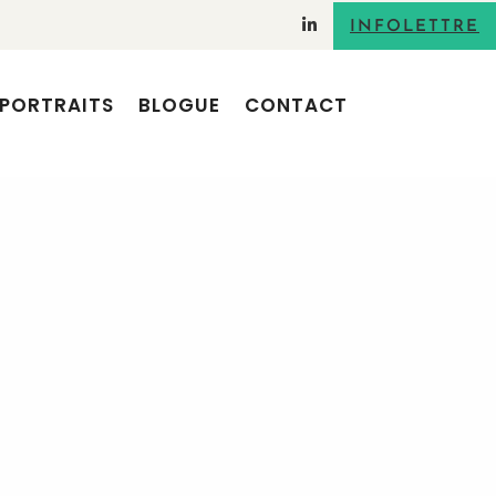
INFOLETTRE
PORTRAITS
BLOGUE
CONTACT
RECHERCHE
ARTICLES RÉCENTS
Adopter le storytelling pour ses
interventions orales