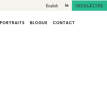
English
INFOLETTRE
PORTRAITS
BLOGUE
CONTACT
RECHERCHE
ARTICLES RÉCENTS
Adopter le storytelling
pour ses interventions